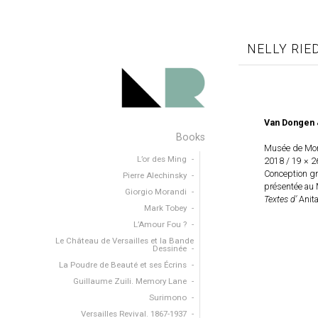
NELLY RIE
Van Dongen &
Books
Musée de Mon
L’or des Ming
2018 / 19 × 2
Conception gr
Pierre Alechinsky
présentée au 
Giorgio Morandi
Textes d’
Anita
Mark Tobey
L’Amour Fou ?
Le Château de Versailles et la Bande
Dessinée
La Poudre de Beauté et ses Écrins
Guillaume Zuili. Memory Lane
Surimono
Versailles Revival. 1867-1937