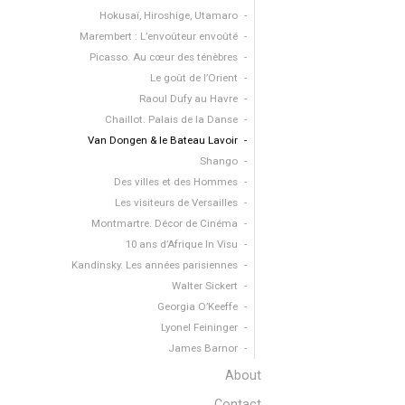
Hokusaï, Hiroshige, Utamaro
Marembert : L’envoûteur envoûté
Picasso. Au cœur des ténèbres
Le goût de l’Orient
Raoul Dufy au Havre
Chaillot. Palais de la Danse
Van Dongen & le Bateau Lavoir
Shango
Des villes et des Hommes
Les visiteurs de Versailles
Montmartre. Décor de Cinéma
10 ans d’Afrique In Visu
Kandinsky. Les années parisiennes
Walter Sickert
Georgia O’Keeffe
Lyonel Feininger
James Barnor
About
Contact